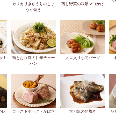
カリカリきゅうりのしょ
蒸し野菜の味噌マヨかけ
うが焼き
わり
筍とお豆腐の甘辛チャー
大豆入り小間バーグ
ハン
のレ
ローストポーク・かぼち
太刀魚の蒲焼き
冬