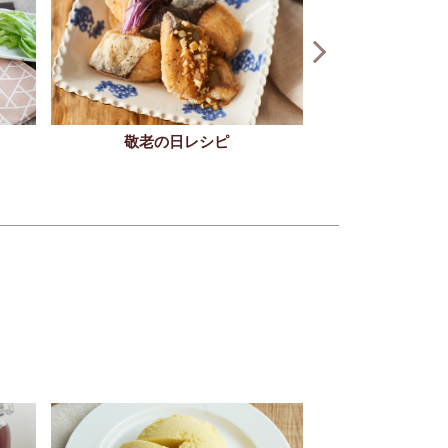
敬老の日レシピ
グミ（9/3