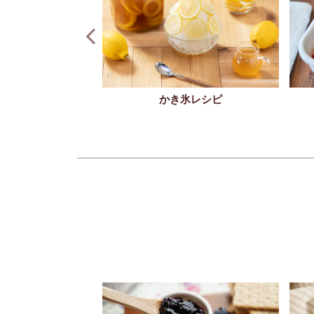
かき氷レシピ
りレシピ