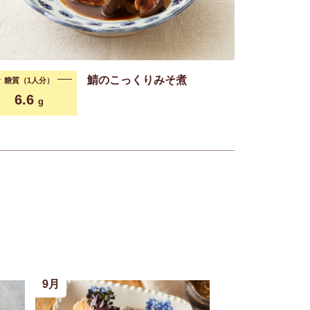
鯖のこっくりみそ煮
糖質（1人分）
6.6
g
9月
9月