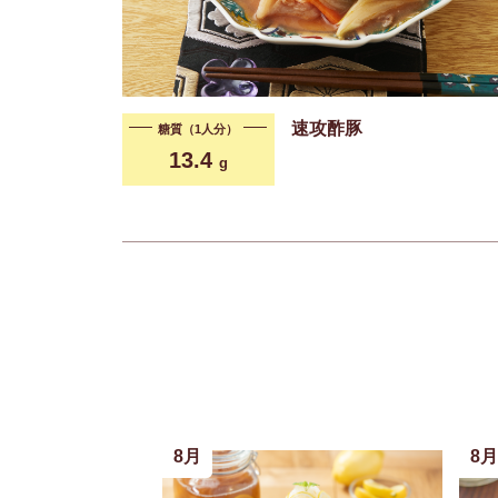
速攻酢豚
糖質（1人分）
13.4
g
8月
8月