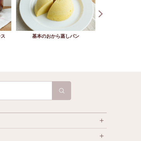
基本のおから蒸しパン
ース
バスクチ