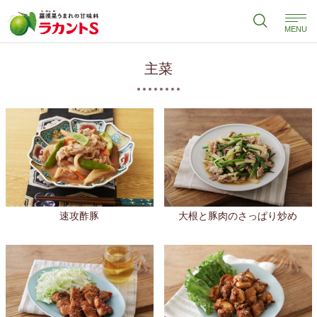
MENU
主菜
速攻酢豚
大根と豚肉のさっぱり炒め