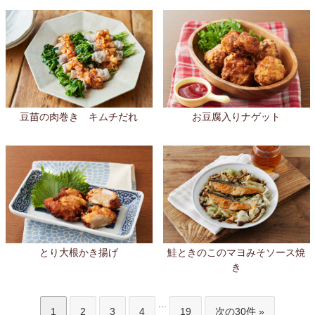
豆苗の肉巻き キムチだれ
お豆腐入りナゲット
とり大根かき揚げ
鮭ときのこのマヨみそソース焼
き
...
1
2
3
4
19
次の30件 »