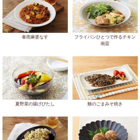
春雨麻婆なす
フライパンひとつで作るチキン
南蛮
鯵のごまみそ焼き
夏野菜の揚げびたし