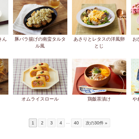
オムライスロール
鶏飯茶漬け
や
...
1
2
3
4
40
次の30件 »