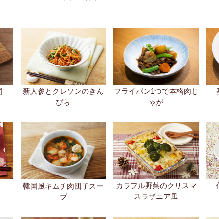
カラフル野菜のクリスマ
韓国風キムチ肉団子スー
スラザニア風
プ
きん
豚バラ揚げの南蛮タルタ
あさりとレタスの洋風卵
お
ル風
とじ