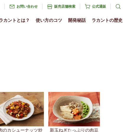
お問い合わせ
販売店舗検索
公式通販
ラカントとは？
使い方のコツ
開発秘話
ラカントの歴史
肉のカシューナッツ炒
新玉ねぎたっぷりの肉豆
め
腐
基本の鶏の照り焼き
福豆ココアクランチ