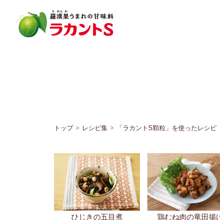
鶏むね肉の竜田揚
ひじきの五目煮
かつおのちらし寿
新玉まろやか麻婆豆腐