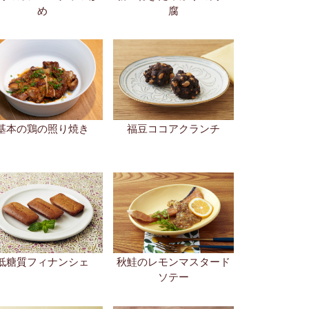
低糖質フィナンシェ
秋鮭のレモンマスタード
ソテー
ひなさまのヨーグルト
桜えびと沢庵のいなり寿
クレープ
司