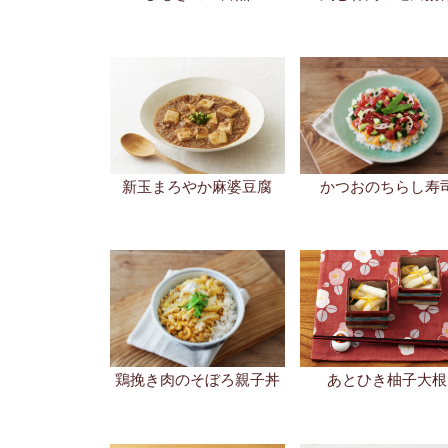
鶏挽き肉のそぼろ親子丼
あとひき柚子大根
里芋の甘辛唐揚げ
さつま芋の塩バター
ぴら