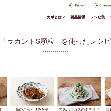
English
Chinese
ロカボとは？
製品情報
レシピ集
げ
アスパラガスのポテサラ
鯖のこっくりみそ煮
鶏
司
新人参とクレソンのきん
フライパン1つで本格肉じ
ぴら
ゃが