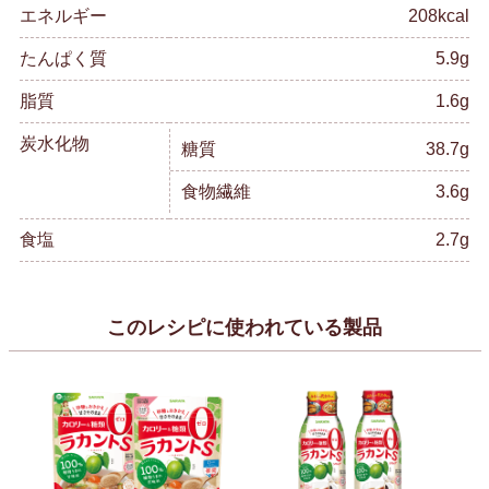
エネルギー
208kcal
たんぱく質
5.9g
脂質
1.6g
炭水化物
糖質
38.7g
食物繊維
3.6g
食塩
2.7g
このレシピに使われている製品