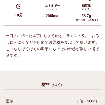
エネルギー
糖質量
（1人分）
（1人分）
10分
208kcal
38.7g
（糖アルコールを除く）
一口大に切った里芋にしょうゆと「ラカントS」、おろ
しにんにくなどを絡めて片栗粉をまぶして揚げます。
むっちりほくほくの里芋ならではの食感が楽しい揚げ
物です。
材料
（4人分）
里芋
8個（560g）