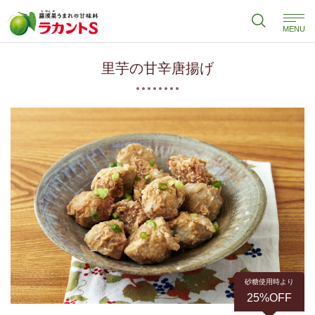
MENU
里芋の甘辛唐揚げ
砂糖使用時より
25%OFF