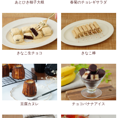
あとひき柚子大根
春菊のチョレギサラダ
きなこ生チョコ
きなこ棒
チョコバナナアイス
豆腐カヌレ