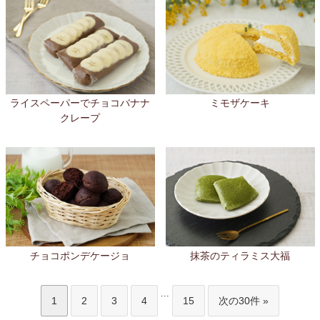
ライスペーパーでチョコバナナ
ミモザケーキ
クレープ
チョコポンデケージョ
抹茶のティラミス大福
...
1
2
3
4
15
次の30件 »