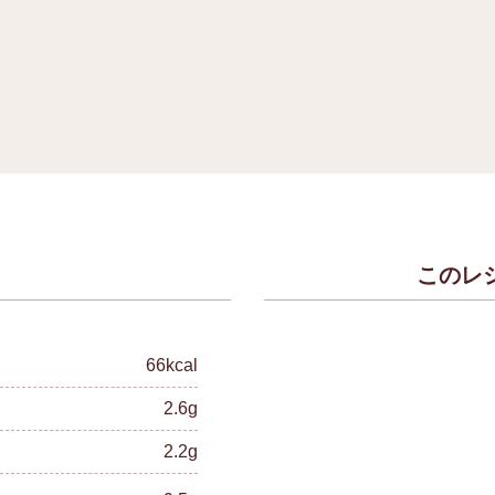
このレ
）
66kcal
2.6g
2.2g