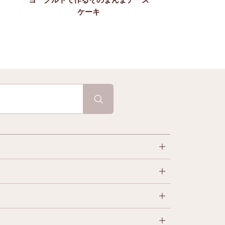
ヨーグルトのフ
ケーキ
グ ～野菜の