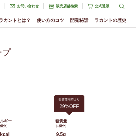
お問い合わせ
販売店舗検索
公式通販
ラカントとは？
使い方のコツ
開発秘話
ラカントの歴史
ープ
砂糖使用時より
29%OFF
ネルギー
糖質量
1個分）
（1個分）
kcal
9.5g