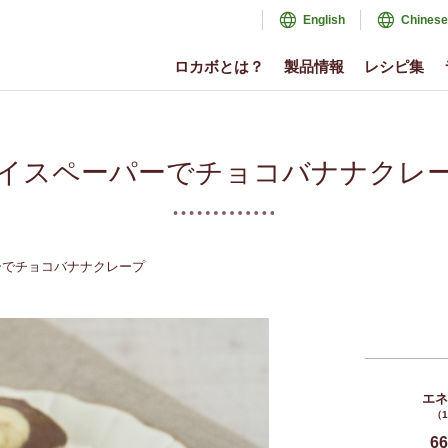
English
Chinese
ロカボとは？
製品情報
レシピ集
イスペーパーでチョコバナナクレ
ーでチョコバナナクレープ
エ
（
66