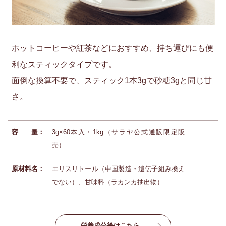
ホットコーヒーや紅茶などにおすすめ、持ち運びにも便
利なスティックタイプです。
面倒な換算不要で、スティック1本3gで砂糖3gと同じ甘
さ。
容 量：
3g×60本入・1kg（サラヤ公式通販限定販
売）
原材料名：
エリスリトール（中国製造・遺伝子組み換え
でない）、甘味料（ラカンカ抽出物）
栄養成分等はこちら