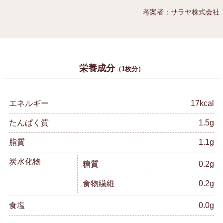
考案者：サラヤ株式会社
栄養成分
（1枚分）
エネルギー
17kcal
たんぱく質
1.5g
脂質
1.1g
炭水化物
糖質
0.2g
食物繊維
0.2g
食塩
0.0g