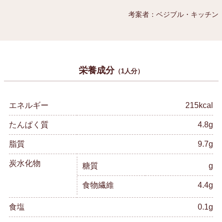
考案者：ベジブル・キッチン
栄養成分
（1人分）
エネルギー
215kcal
たんぱく質
4.8g
脂質
9.7g
炭水化物
糖質
g
食物繊維
4.4g
食塩
0.1g