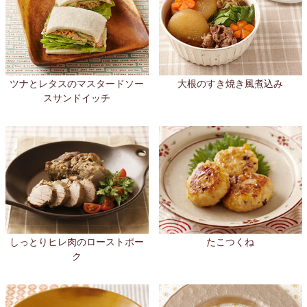
ツナとレタスのマスタードソー
大根のすき焼き風煮込み
スサンドイッチ
しっとりヒレ肉のローストポー
たこつくね
ク