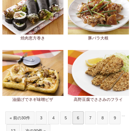
焼肉恵方巻き
豚バラ大根
油揚げでネギ味噌ピザ
高野豆腐でささみのフライ
...
« 前の30件
3
4
5
6
7
8
9
12
次の30件 »