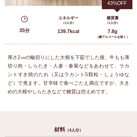
43%OFF
エネルギー
糖質量
（1人分）
（1人分）
35分
139.7kcal
7.8g
（糖アルコールを除く）
厚さ2㎝の輪切りにした大根を下茹でした後、牛もも薄
切り肉・しらたき・人参・春菊などをあわせて、ラカ
ントすき焼のたれ（又はラカントS顆粒・しょうゆな
ど）で煮ます。甘辛味で食べごたえ満点ですが、大き
めの大根やしらたきなどで糖質は控えめです。
材料
（4人分）