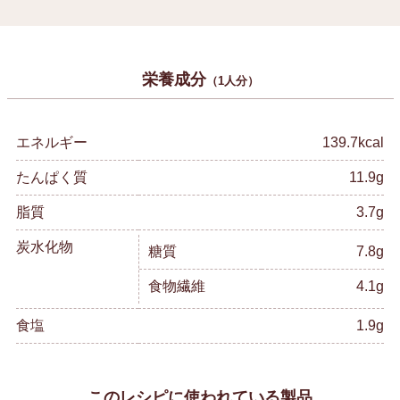
栄養成分
（1人分）
エネルギー
139.7kcal
たんぱく質
11.9g
脂質
3.7g
炭水化物
糖質
7.8g
食物繊維
4.1g
食塩
1.9g
このレシピに使われている製品