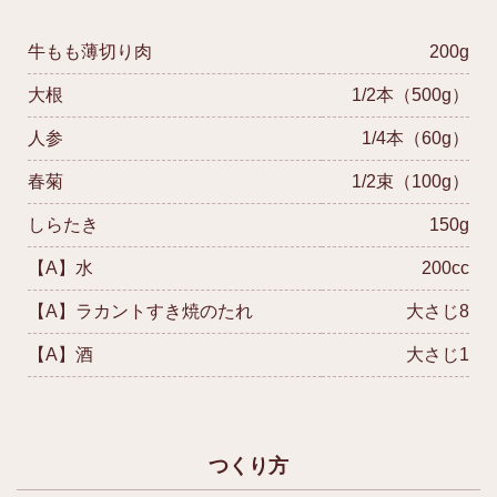
牛もも薄切り肉
200g
大根
1/2本（500g）
人参
1/4本（60g）
春菊
1/2束（100g）
しらたき
150g
【A】水
200cc
【A】ラカントすき焼のたれ
大さじ8
【A】酒
大さじ1
つくり方