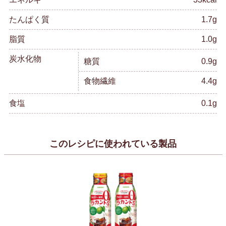
たんぱく質
1.7g
脂質
1.0g
炭水化物
糖質
0.9g
食物繊維
4.4g
食塩
0.1g
このレシピに使われている製品