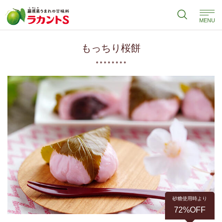
MENU
もっちり桜餅
砂糖使用時より
72%OFF