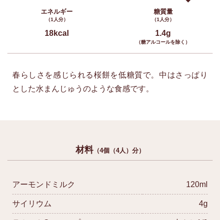
エネルギー
糖質量
（1人分）
（1人分）
18kcal
1.4g
（糖アルコールを除く）
春らしさを感じられる桜餅を低糖質で。中はさっぱり
とした水まんじゅうのような食感です。
材料
（4個（4人）分）
アーモンドミルク
120ml
サイリウム
4g