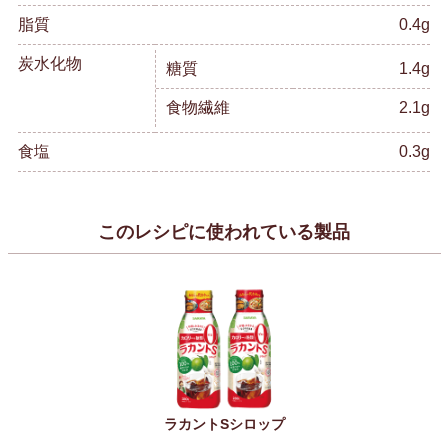
脂質
0.4g
炭水化物
糖質
1.4g
食物繊維
2.1g
食塩
0.3g
このレシピに使われている製品
ラカントSシロップ