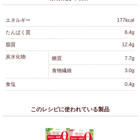
エネルギー
177kcal
たんぱく質
6.4g
脂質
12.4g
炭水化物
糖質
7.7g
食物繊維
3.0g
食塩
0.4g
このレシピに使われている製品