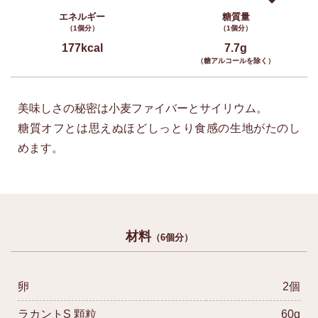
エネルギー
糖質量
（1個分）
（1個分）
177kcal
7.7g
（糖アルコールを除く）
美味しさの秘密は小麦ファイバーとサイリウム。
糖質オフとは思えぬほどしっとり食感の生地がたのし
めます。
材料
（6個分）
卵
2個
ラカントS 顆粒
60g