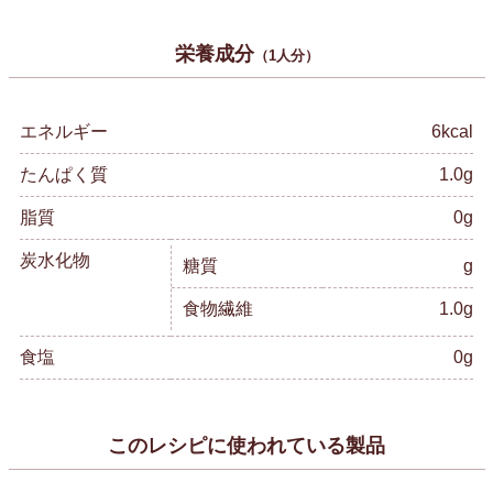
栄養成分
（1人分）
エネルギー
6kcal
たんぱく質
1.0g
脂質
0g
炭水化物
糖質
g
食物繊維
1.0g
食塩
0g
このレシピに使われている製品