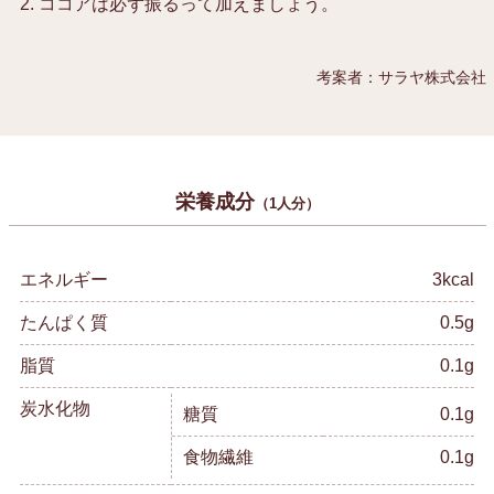
ココアは必ず振るって加えましょう。
考案者：サラヤ株式会社
栄養成分
（1人分）
エネルギー
3kcal
たんぱく質
0.5g
脂質
0.1g
炭水化物
糖質
0.1g
食物繊維
0.1g