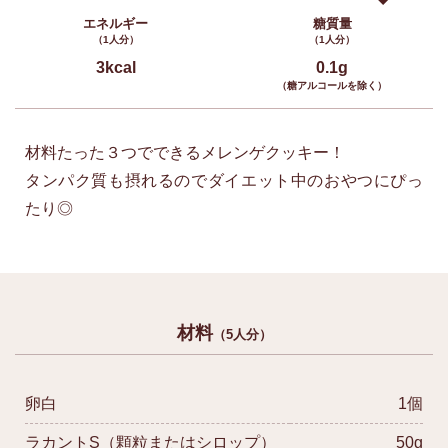
エネルギー
糖質量
（1人分）
（1人分）
3kcal
0.1g
（糖アルコールを除く）
材料たった３つでできるメレンゲクッキー！
タンパク質も摂れるのでダイエット中のおやつにぴっ
たり◎
材料
（5人分）
卵白
1個
ラカントS（顆粒またはシロップ）
50g