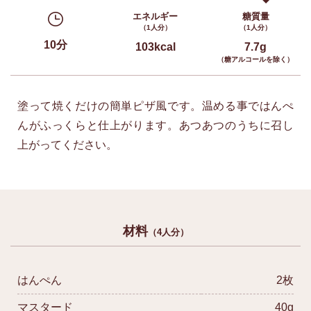
エネルギー
糖質量
（1人分）
（1人分）
10分
103kcal
7.7g
（糖アルコールを除く）
塗って焼くだけの簡単ピザ風です。温める事ではんぺ
んがふっくらと仕上がります。あつあつのうちに召し
上がってください。
材料
（4人分）
はんぺん
2枚
マスタード
40g