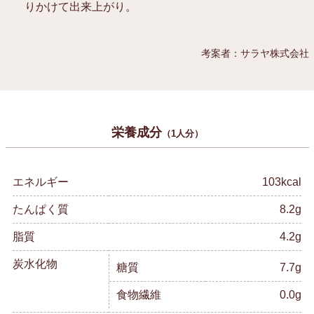
りかけて出来上がり。
考案者：サラヤ株式会社
栄養成分
（1人分）
エネルギー
103kcal
たんぱく質
8.2g
脂質
4.2g
炭水化物
糖質
7.7g
食物繊維
0.0g