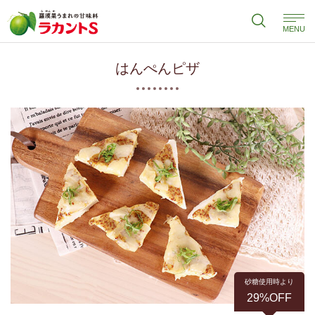
MENU
はんぺんピザ
砂糖使用時より
29%OFF