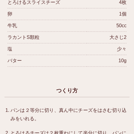
とろけるスライスチーズ
4枚
卵
1個
牛乳
50cc
ラカントS顆粒
大さじ2
塩
少々
バター
10g
つくり方
パンは２等分に切り、真ん中にチーズをはさむ切り込
みをいれる。
とろけるチーズは２枚重ねにして半分に切り、パンに