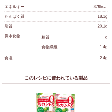
エネルギー
379kcal
たんぱく質
18.1g
脂質
20.1g
炭水化物
糖質
g
食物繊維
1.4g
食塩
2.4g
このレシピに使われている製品