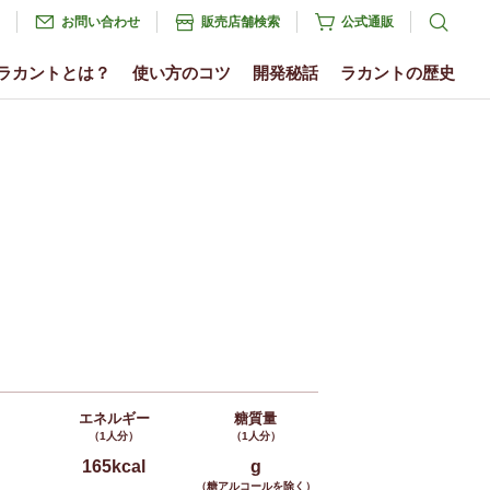
お問い合わせ
販売店舗検索
公式通販
ラカントとは？
使い方のコツ
開発秘話
ラカントの歴史
エネルギー
糖質量
（1人分）
（1人分）
165kcal
g
（糖アルコールを除く）