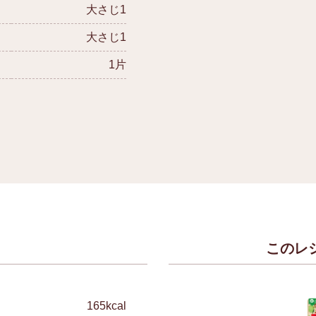
大さじ1
大さじ1
1片
このレ
）
165kcal