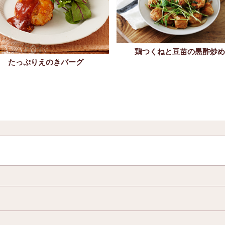
鶏つくねと豆苗の黒酢炒め
たっぷりえのきバーグ