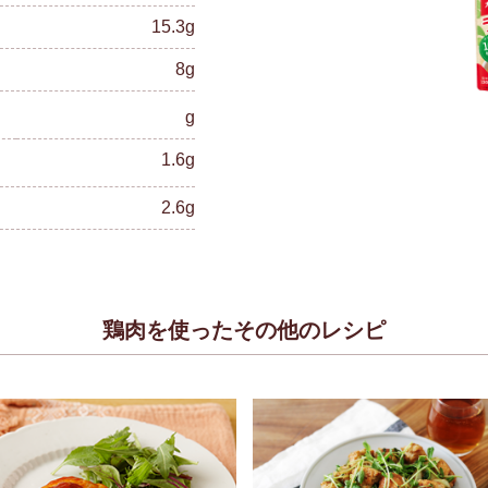
15.3g
8g
g
1.6g
2.6g
鶏肉を使ったその他のレシピ