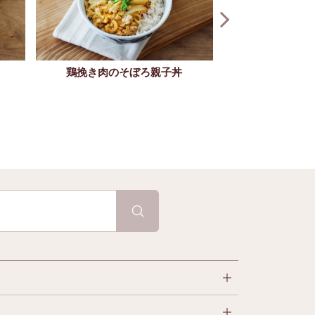
鶏挽き肉のそぼろ親子丼
ラップ