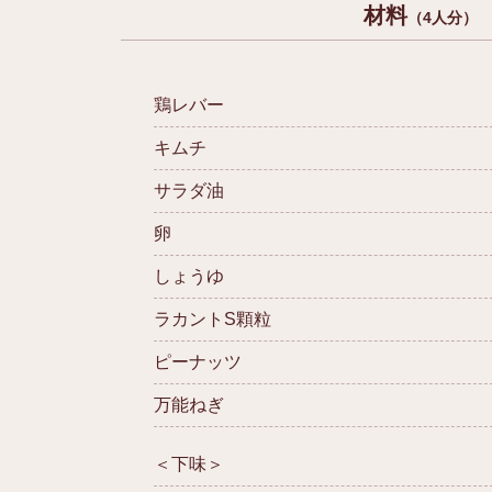
材料
（4人分）
鶏レバー
キムチ
サラダ油
卵
しょうゆ
ラカントS顆粒
ピーナッツ
万能ねぎ
＜下味＞