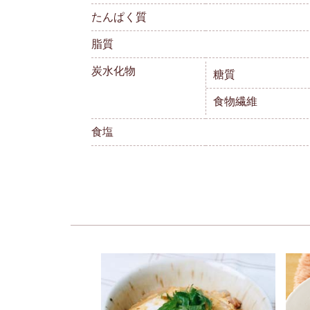
たんぱく質
脂質
炭水化物
糖質
食物繊維
食塩