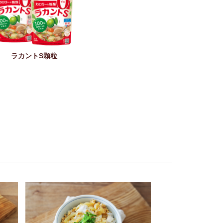
ラカントS顆粒