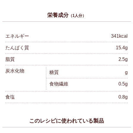
栄養成分
（1人分）
エネルギー
341kcal
たんぱく質
15.4g
脂質
2.5g
炭水化物
糖質
g
食物繊維
0.5g
食塩
0.8g
このレシピに使われている製品