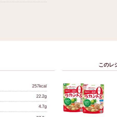
このレ
）
257kcal
22.2g
4.7g