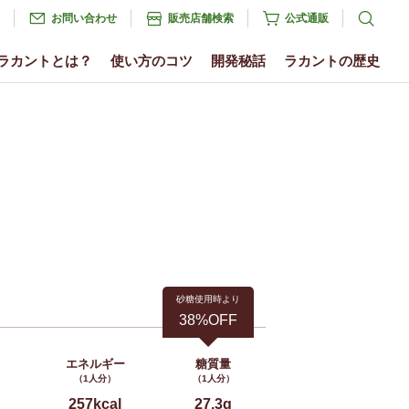
お問い合わせ
販売店舗検索
公式通販
ラカントとは？
使い方のコツ
開発秘話
ラカントの歴史
砂糖使用時より
38%OFF
エネルギー
糖質量
（1人分）
（1人分）
257kcal
27.3g