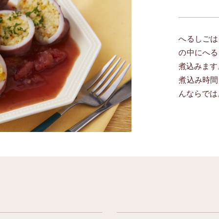
へるしごは
の中にへる
煮込みます
煮込み時間
んならで