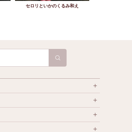
セロリといかのくるみ和え
海鮮ピリ