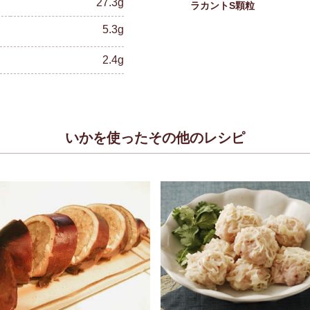
27.3g
ラカントS顆粒
5.3g
2.4g
いかを使ったその他のレシピ