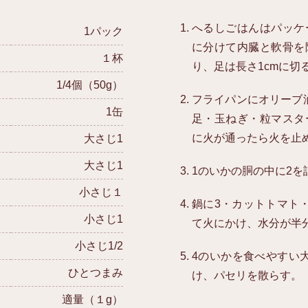
へるしごはんはパッケ
1パック
に分けて内臓と軟骨を
１杯
り、足は長さ1cmに切
1/4個（50g）
フライパンにオリーブ
1缶
足・玉ねぎ・粒マスタ
に火が通ったら火を止
大さじ1
大さじ1
1のいかの胴の中に2を
小さじ１
鍋に3・カットトマト
小さじ1
て火にかけ、水分が半
小さじ1/2
4のいかを食べやすい
ひとつまみ
け、パセリを散らす。
適量（１g）