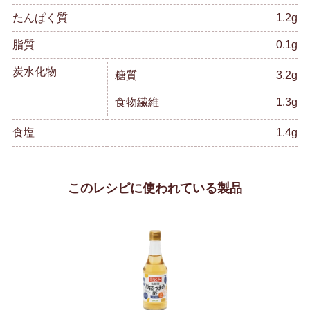
たんぱく質
1.2g
脂質
0.1g
炭水化物
糖質
3.2g
食物繊維
1.3g
食塩
1.4g
このレシピに使われている製品