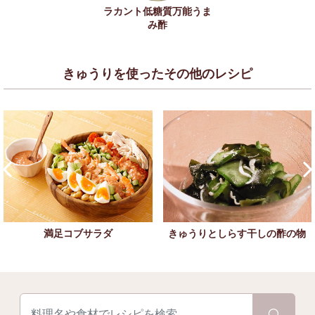
ラカント低糖質万能うま
み酢
きゅうりを使ったその他のレシピ
満足コブサラダ
きゅうりとしらす干しの酢の物