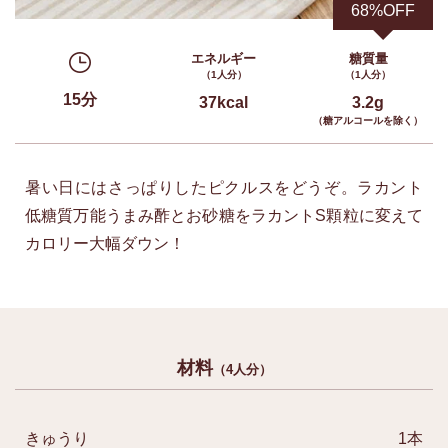
68%OFF
エネルギー
糖質量
（1人分）
（1人分）
15分
37kcal
3.2g
（糖アルコールを除く）
暑い日にはさっぱりしたピクルスをどうぞ。ラカント
低糖質万能うまみ酢とお砂糖をラカントS顆粒に変えて
カロリー大幅ダウン！
材料
（4人分）
きゅうり
1本