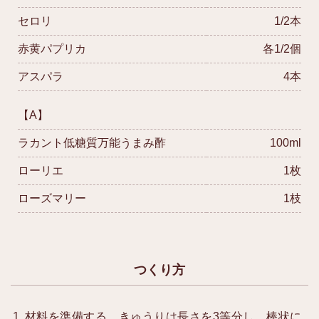
セロリ
1/2本
赤黄パプリカ
各1/2個
アスパラ
4本
【A】
ラカント低糖質万能うまみ酢
100ml
ローリエ
1枚
ローズマリー
1枝
つくり方
材料を準備する。きゅうりは長さを3等分し、棒状に