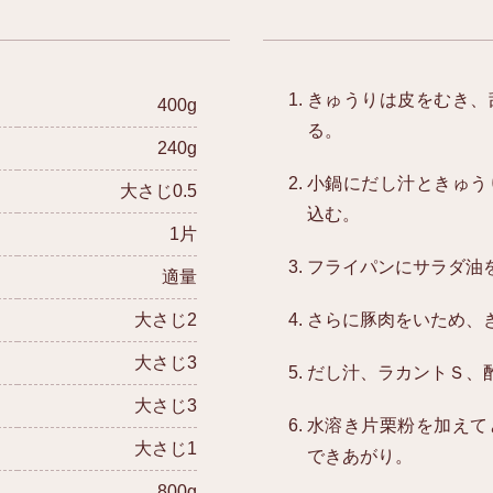
きゅうりは皮をむき、
400g
る。
240g
小鍋にだし汁ときゅう
大さじ0.5
込む。
1片
フライパンにサラダ油
適量
大さじ2
さらに豚肉をいため、
大さじ3
だし汁、ラカントＳ、
大さじ3
水溶き片栗粉を加えて
大さじ1
できあがり。
800g