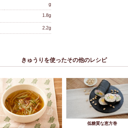
g
1.8g
2.2g
きゅうりを使ったその他のレシピ
低糖質な恵方巻