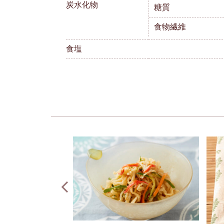
炭水化物
糖質
食物繊維
食塩