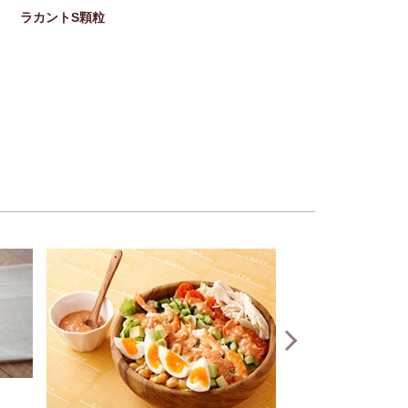
ラカントS顆粒