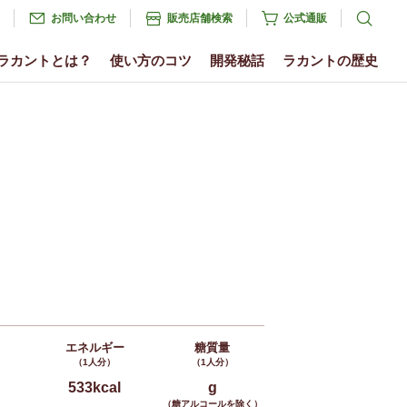
お問い合わせ
販売店舗検索
公式通販
ラカントとは？
使い方のコツ
開発秘話
ラカントの歴史
エネルギー
糖質量
（1人分）
（1人分）
533kcal
g
（糖アルコールを除く）