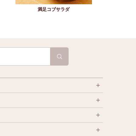
簡単シーザードレ
満足コブサラダ
ァネ