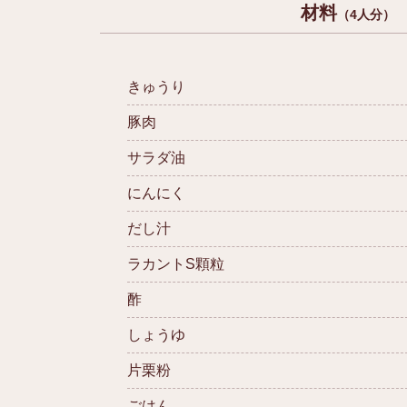
材料
（4人分）
きゅうり
豚肉
サラダ油
にんにく
だし汁
ラカントS顆粒
酢
しょうゆ
片栗粉
ごはん