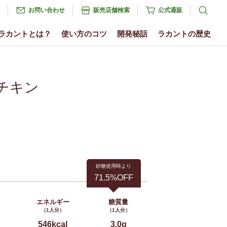
お問い合わせ
販売店舗検索
公式通販
ラカントとは？
使い方のコツ
開発秘話
ラカントの歴史
チキン
砂糖使用時より
71.5%OFF
エネルギー
糖質量
（1人分）
（1人分）
546kcal
3.0g