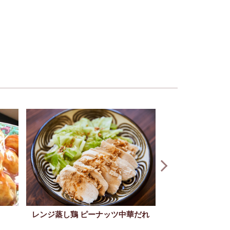
厚揚げI
レンジ蒸し鶏 ピーナッツ中華だれ