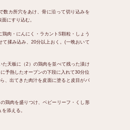
で数カ所穴をあけ、骨に沿って切り込みを
表面にすり込む。
に鶏肉・にんにく・ラカントS顆粒・しょう
せて揉み込み、20分以上おく。(一晩おいて
いた天板に（2）の鶏肉を並べて残った漬け
℃に予熱したオーブンの下段に入れて30分位
ったら、出てきた肉汁を皮面に塗ると皮目がパ
）の鶏肉を盛りつけ、ベビーリーフ・くし形
ュを添える。