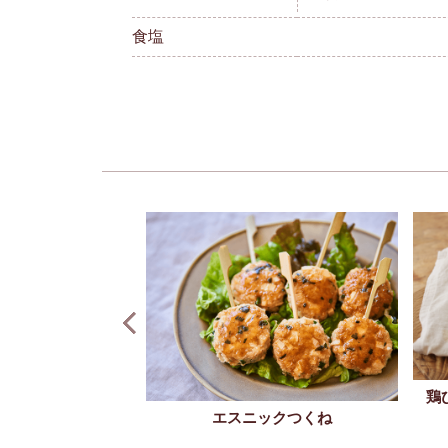
食塩
っぷりつくね
鶏
エスニックつくね