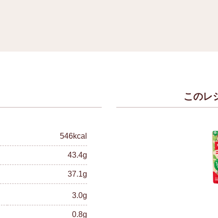
このレ
）
546kcal
43.4g
37.1g
3.0g
0.8g