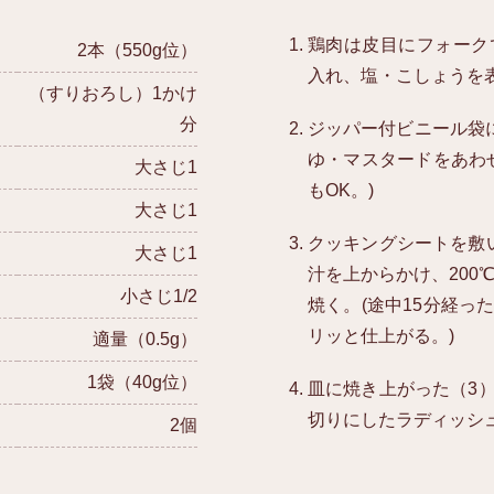
鶏肉は皮目にフォーク
2本（550g位）
入れ、塩・こしょうを
（すりおろし）1かけ
分
ジッパー付ビニール袋
ゆ・マスタードをあわ
大さじ1
もOK。)
大さじ1
クッキングシートを敷
大さじ1
汁を上からかけ、200
小さじ1/2
焼く。(途中15分経
リッと仕上がる。)
適量（0.5g）
1袋（40g位）
皿に焼き上がった（3
切りにしたラディッシ
2個