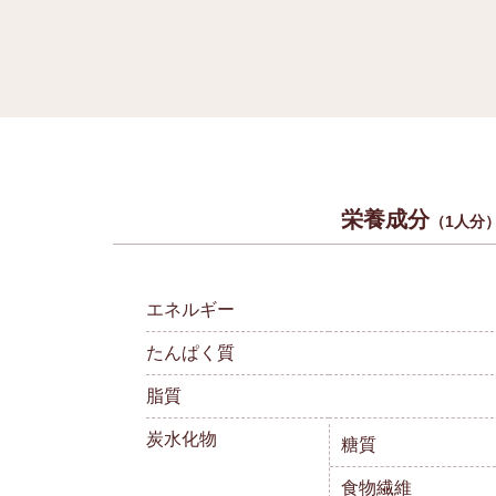
栄養成分
（1人分
エネルギー
たんぱく質
脂質
炭水化物
糖質
食物繊維