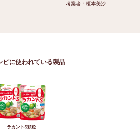
考案者：榎本美沙
シピに使われている製品
ラカントS顆粒