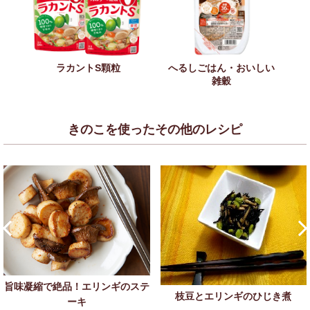
ラカントS顆粒
へるしごはん・おいしい
雑穀
きのこを使ったその他のレシピ
旨味凝縮で絶品！エリンギのステ
枝豆とエリンギのひじき煮
ーキ