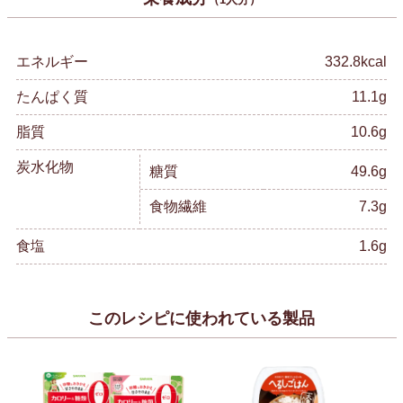
エネルギー
332.8kcal
たんぱく質
11.1g
脂質
10.6g
炭水化物
糖質
49.6g
食物繊維
7.3g
食塩
1.6g
このレシピに使われている製品