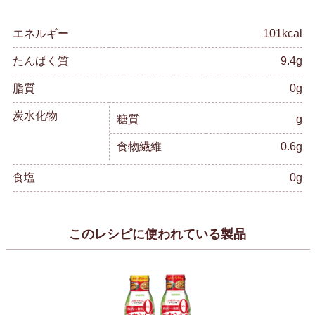
エネルギー
101kcal
たんぱく質
9.4g
脂質
0g
炭水化物
糖質
g
食物繊維
0.6g
食塩
0g
このレシピに使われている製品