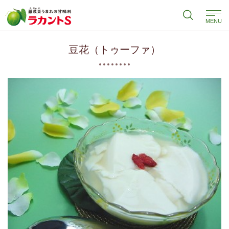
MENU
豆花（トゥーファ）