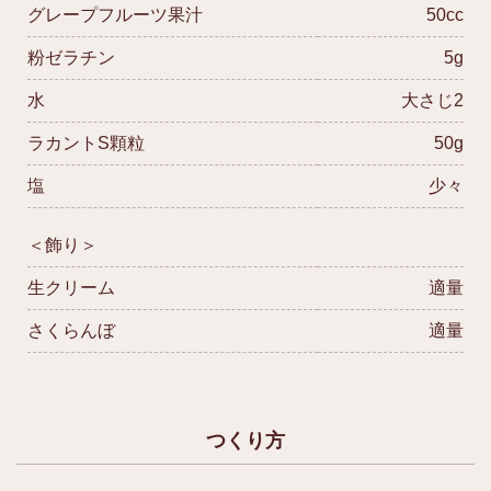
グレープフルーツ果汁
50cc
粉ゼラチン
5g
水
大さじ2
ラカントS顆粒
50g
塩
少々
＜飾り＞
生クリーム
適量
さくらんぼ
適量
つくり方