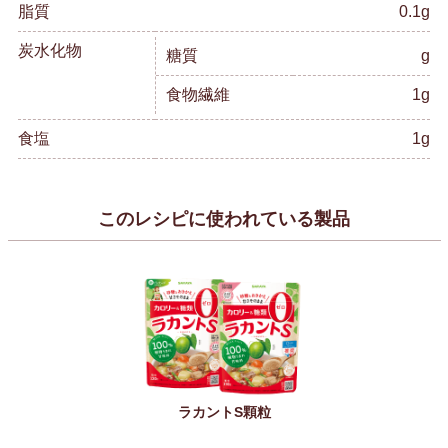
脂質
0.1g
炭水化物
糖質
g
食物繊維
1g
食塩
1g
このレシピに使われている製品
ラカントS顆粒