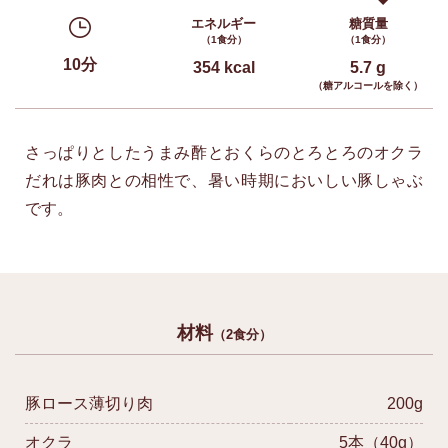
エネルギー
糖質量
（1食分）
（1食分）
10分
354 kcal
5.7 g
（糖アルコールを除く）
さっぱりとしたうまみ酢とおくらのとろとろのオクラ
だれは豚肉との相性で、暑い時期においしい豚しゃぶ
です。
材料
（2食分）
豚ロース薄切り肉
200g
オクラ
5本（40g）