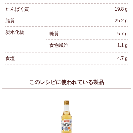
たんぱく質
19.8 g
脂質
25.2 g
炭水化物
糖質
5.7 g
食物繊維
1.1 g
食塩
4.7 g
このレシピに使われている製品