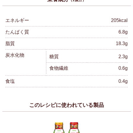
エネルギー
205kcal
たんぱく質
6.8g
脂質
18.3g
炭水化物
糖質
2.3g
食物繊維
0.6g
食塩
0.4g
このレシピに使われている製品