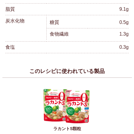
脂質
9.1g
炭水化物
糖質
0.5g
食物繊維
1.3g
食塩
0.3g
このレシピに使われている製品
ラカントS顆粒