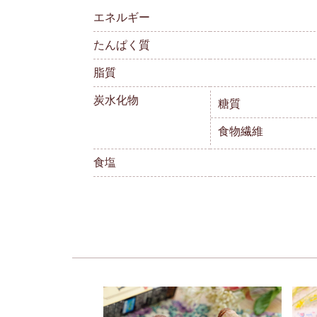
エネルギー
たんぱく質
脂質
炭水化物
糖質
食物繊維
食塩