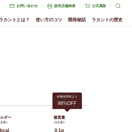
お問い合わせ
販売店舗検索
公式通販
ラカントとは？
使い方のコツ
開発秘話
ラカントの歴史
砂糖使用時より
98%OFF
ネルギー
糖質量
1人分）
（1人分）
kcal
0.1g