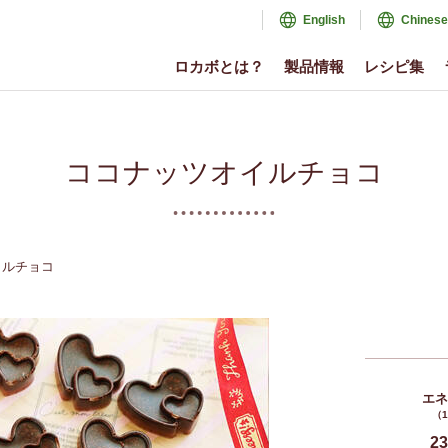
English
Chinese
ロカボとは？
製品情報
レシピ集
ココナッツオイルチョコ
イルチョコ
エ
（
23