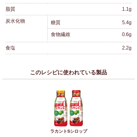
脂質
1.1g
炭水化物
糖質
5.4g
食物繊維
0.6g
食塩
2.2g
このレシピに使われている製品
ラカントSシロップ