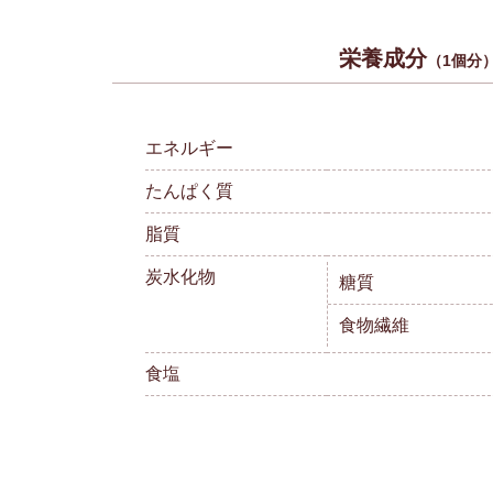
栄養成分
（1個分
エネルギー
たんぱく質
脂質
炭水化物
糖質
食物繊維
食塩