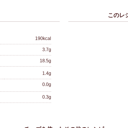
このレ
）
190kcal
3.7g
18.5g
1.4g
0.0g
0.3g