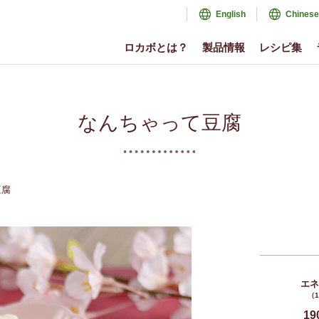
English
Chinese
ロカボとは？
製品情報
レシピ集
なんちゃって豆腐
豆腐
エ
（
19