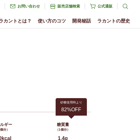
お問い合わせ
販売店舗検索
公式通販
ラカントとは？
使い方のコツ
開発秘話
ラカントの歴史
砂糖使用時より
82%OFF
ネルギー
糖質量
1個分）
（1個分）
0kcal
1.4g