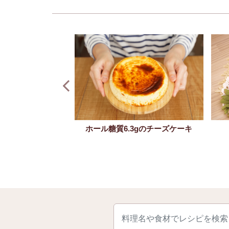
ズティー
ホール糖質6.3gのチーズケーキ