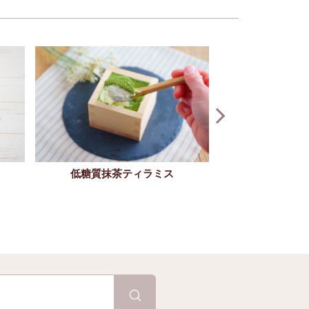
低糖質抹茶ティラミス
混ぜて並べるだけ