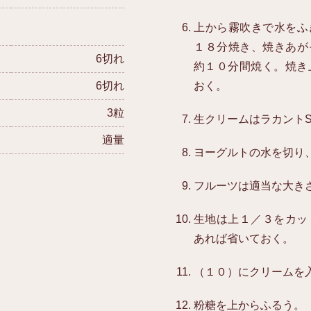
上から霧吹きで水をふ
１８分焼き、焼きあが
6切れ
約１０分間焼く。焼き
6切れ
おく。
3粒
生クリームはラカント
適量
ヨーグルトの水を切り
フルーツは適当な大き
生地は上１／３をカッ
あれば省いておく。
（１０）にクリームを
粉糖を上からふるう。