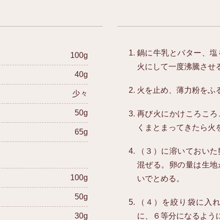
鍋に牛乳とバター、塩
100g
火にして一度沸騰させ
40g
火を止め、薄力粉をふ
少々
50g
再び火にかけころころ
くまとまってきたら火
65g
（３）に溶いておいた
混ぜる。卵の量は生地
100g
いでとめる。
50g
（４）を絞り袋に入
30g
に、６等分になるよう