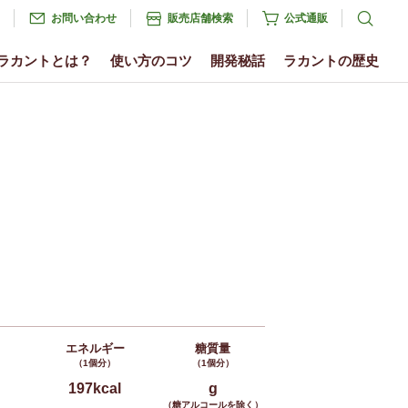
お問い合わせ
販売店舗検索
公式通販
ラカントとは？
使い方のコツ
開発秘話
ラカントの歴史
エネルギー
糖質量
（1個分）
（1個分）
197kcal
g
（糖アルコールを除く）