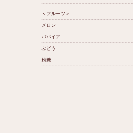
＜フルーツ＞
メロン
パパイア
ぶどう
粉糖