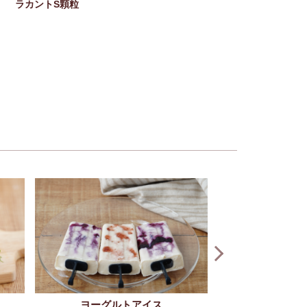
ラカントS顆粒
ヨーグルトアイス
低糖質なヨーグル