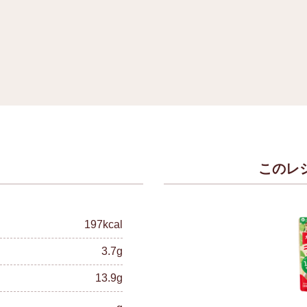
このレ
）
197kcal
3.7g
13.9g