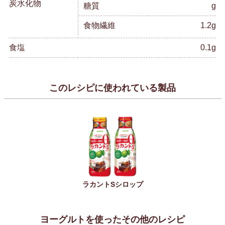
炭水化物
糖質
g
食物繊維
1.2g
食塩
0.1g
このレシピに使われている製品
ラカントSシロップ
ヨーグルトを使ったその他のレシピ