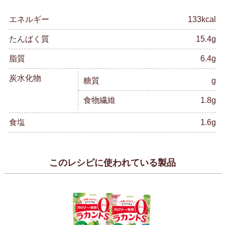
エネルギー
133kcal
たんぱく質
15.4g
脂質
6.4g
炭水化物
糖質
g
食物繊維
1.8g
食塩
1.6g
このレシピに使われている製品