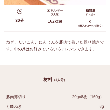
エネルギー
糖質量
（1人分）
（1人分）
30分
162kcal
g
（糖アルコールを除く）
ねぎ、だいこん、にんじんを豚肉で巻いた照り焼きで
す。中の具はお好みでいろいろアレンジできます。
材料
（4人分）
豚肉薄切り
20g×8枚（160g）
万能ねぎ
8g