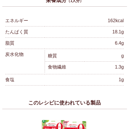
栄養成分
（1人分）
エネルギー
162kcal
たんぱく質
18.1g
脂質
6.4g
炭水化物
糖質
g
食物繊維
1.3g
食塩
1g
このレシピに使われている製品