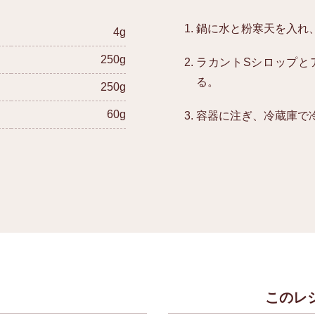
鍋に水と粉寒天を入れ
4g
250g
ラカントSシロップと
る。
250g
60g
容器に注ぎ、冷蔵庫で
このレ
）