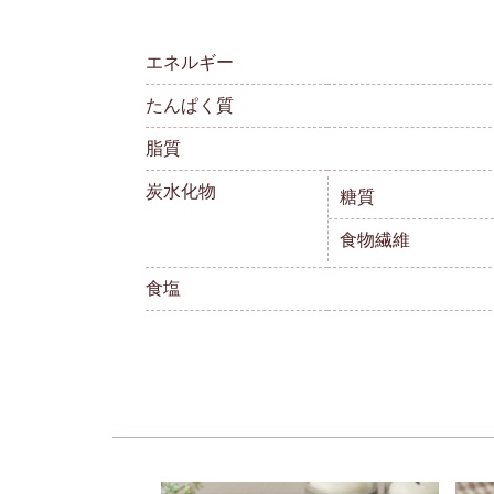
エネルギー
たんぱく質
脂質
炭水化物
糖質
食物繊維
食塩