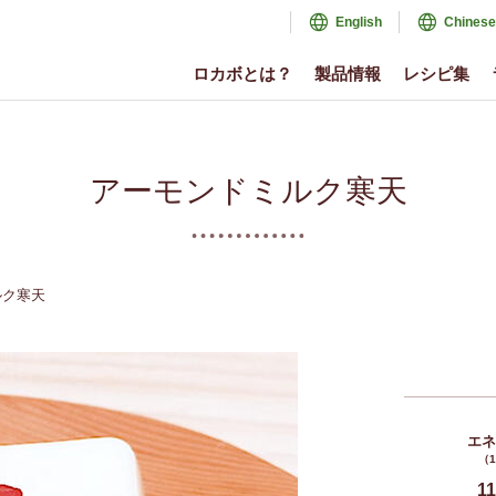
English
Chinese
ロカボとは？
製品情報
レシピ集
アーモンドミルク寒天
ルク寒天
エ
（
11