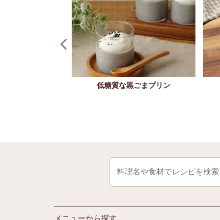
低糖質な黒ごまプリン
ミルクティー
メニューから探す