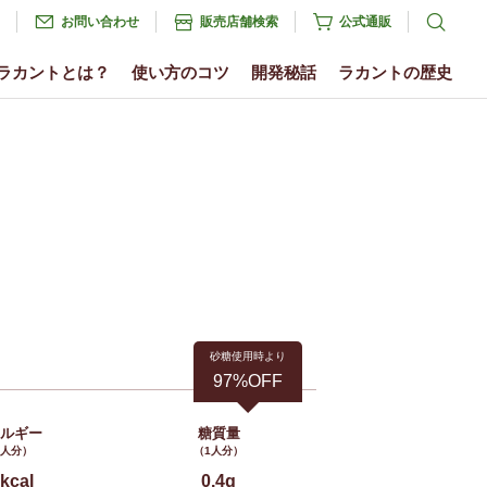
お問い合わせ
販売店舗検索
公式通販
ラカントとは？
使い方のコツ
開発秘話
ラカントの歴史
砂糖使用時より
97%OFF
ネルギー
糖質量
1人分）
（1人分）
kcal
0.4g