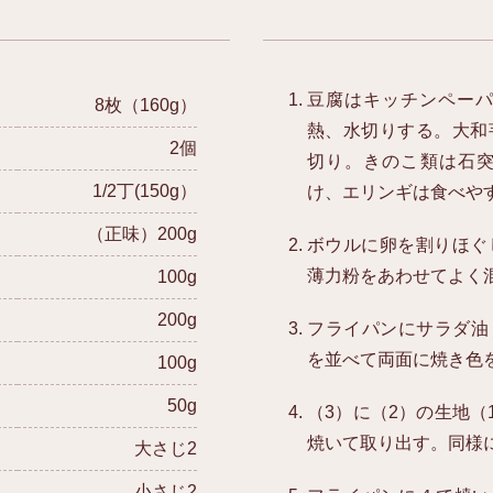
豆腐はキッチンペーパ
8枚（160g）
熱、水切りする。大和
2個
切り。きのこ類は石
1/2丁(150g）
け、エリンギは食べや
（正味）200g
ボウルに卵を割りほぐ
薄力粉をあわせてよく
100g
200g
フライパンにサラダ油
を並べて両面に焼き色
100g
50g
（3）に（2）の生地（
焼いて取り出す。同様
大さじ2
小さじ2