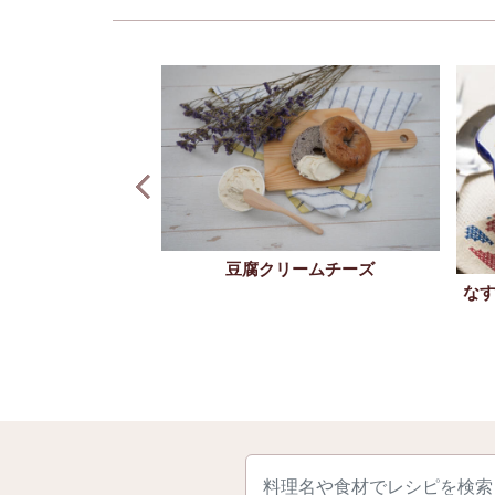
ンケーキ
豆腐クリームチーズ
な