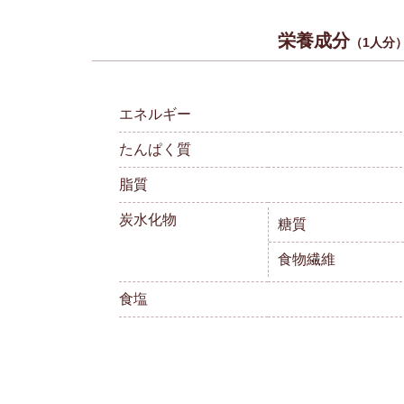
栄養成分
（1人分
エネルギー
たんぱく質
脂質
炭水化物
糖質
食物繊維
食塩