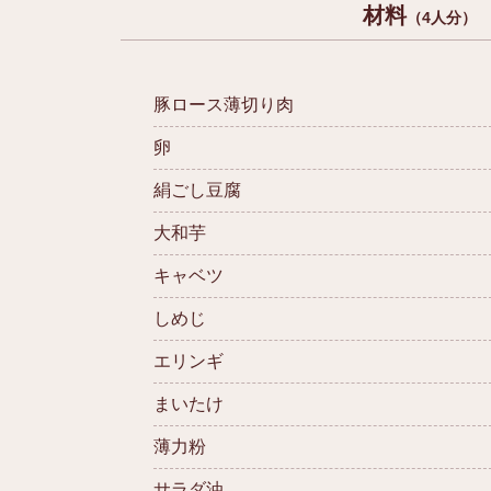
材料
（4人分）
豚ロース薄切り肉
卵
絹ごし豆腐
大和芋
キャベツ
しめじ
エリンギ
まいたけ
薄力粉
サラダ油