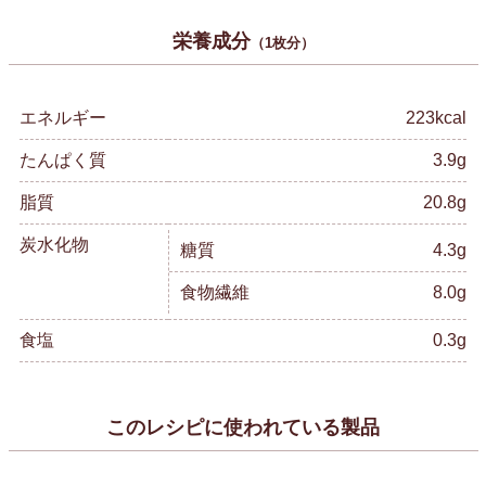
栄養成分
（1枚分）
エネルギー
223kcal
たんぱく質
3.9g
脂質
20.8g
炭水化物
糖質
4.3g
食物繊維
8.0g
食塩
0.3g
このレシピに使われている製品