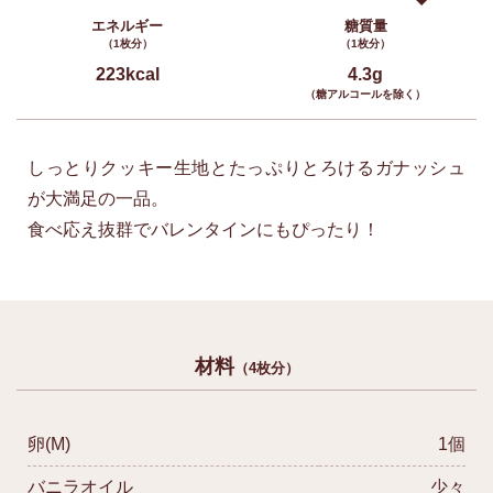
エネルギー
糖質量
（1枚分）
（1枚分）
223kcal
4.3g
（糖アルコールを除く）
しっとりクッキー生地とたっぷりとろけるガナッシュ
が大満足の一品。
食べ応え抜群でバレンタインにもぴったり！
材料
（4枚分）
卵(M)
1個
バニラオイル
少々