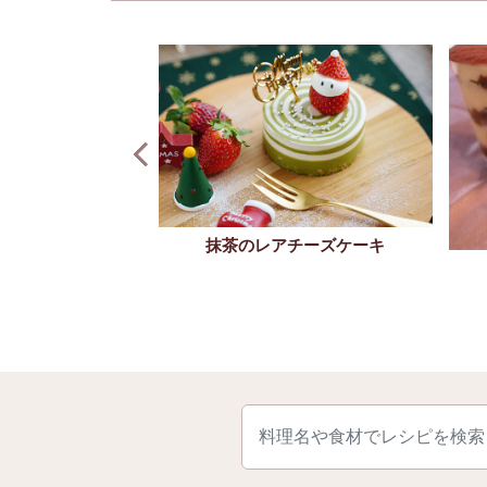
のスウィーツディッ
抹茶のレアチーズケーキ
プ