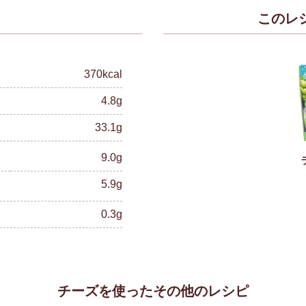
このレ
）
370kcal
4.8g
33.1g
9.0g
5.9g
0.3g
チーズを使ったその他のレシピ