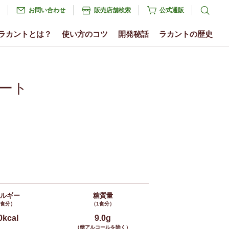
お問い合わせ
販売店舗検索
公式通販
ラカントとは？
使い方のコツ
開発秘話
ラカントの歴史
ート
ネルギー
糖質量
1食分）
（1食分）
0kcal
9.0g
（糖アルコールを除く）