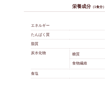
栄養成分
（1食分
エネルギー
たんぱく質
脂質
炭水化物
糖質
食物繊維
食塩