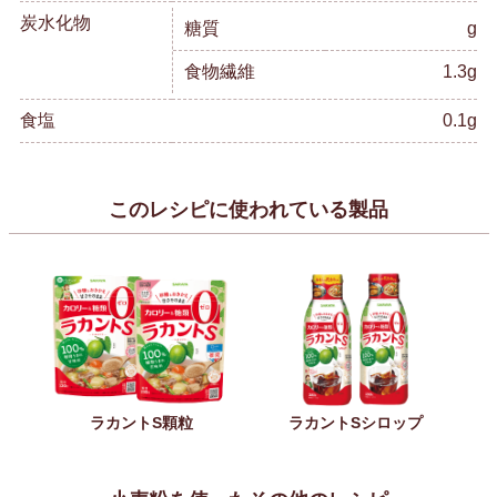
炭水化物
糖質
g
食物繊維
1.3g
食塩
0.1g
このレシピに使われている製品
ラカントS顆粒
ラカントSシロップ