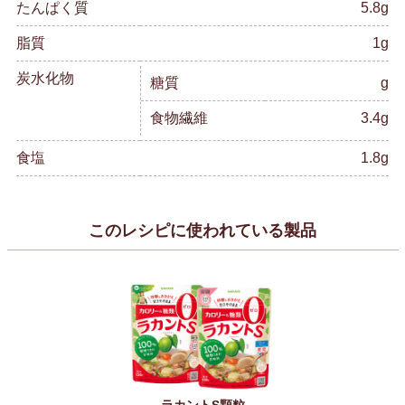
たんぱく質
5.8g
脂質
1g
炭水化物
糖質
g
食物繊維
3.4g
食塩
1.8g
このレシピに使われている製品