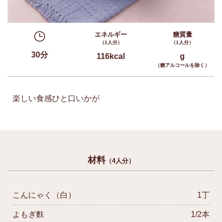
エネルギー
糖質量
（1人分）
（1人分）
30分
116kcal
g
（糖アルコールを除く）
楽しい食感ひと口いかが
材料
（4人分）
こんにゃく（白）
1丁
よもぎ麩
1/2本