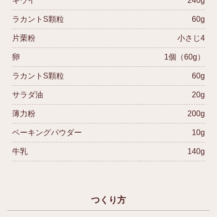
キウイ
240g
ラカントS顆粒
60g
片栗粉
小さじ4
卵
1個（60g）
ラカントS顆粒
60g
サラダ油
20g
薄力粉
200g
ベーキングパウダー
10g
牛乳
140g
つくり方