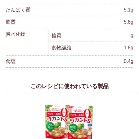
たんぱく質
5.1g
脂質
5.8g
炭水化物
糖質
g
食物繊維
1.8g
食塩
0.4g
このレシピに使われている製品