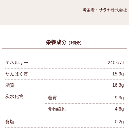
考案者：サラヤ株式会社
栄養成分
（1個分）
エネルギー
240kcal
たんぱく質
15.9g
脂質
16.3g
炭水化物
糖質
9.3g
食物繊維
4.6g
食塩
0.2g