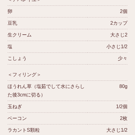
卵
2個
豆乳
2カップ
生クリーム
大さじ2
塩
小さじ1/2
こしょう
少々
＜フィリング＞
ほうれん草（塩茹でして水にさらし
80g
た後3cmに切る）
玉ねぎ
1/2個
ベーコン
2枚
ラカントS顆粒
大さじ1/2