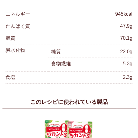
エネルギー
945kcal
たんぱく質
47.9g
脂質
70.1g
炭水化物
糖質
22.0g
食物繊維
5.3g
食塩
2.3g
このレシピに使われている製品