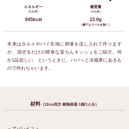
エネルギー
糖質量
（1人分）
（1人分）
945kcal
22.0g
（糖アルコールを除く）
本来はタルトやパイ生地に 卵液を流し入れて作ります
が、 混ぜるだけの簡単な楽ちんキッシュをご紹介。何
か1品欲しい、というときに、パパっと冷蔵庫にあるも
ので作れちゃいます。
材料
（12cm四方 耐熱容器 1個/1人分）
＜アパレイユ＞