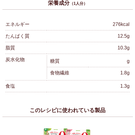
栄養成分
（1人分）
エネルギー
276kcal
たんぱく質
12.5g
脂質
10.3g
炭水化物
糖質
g
食物繊維
1.8g
食塩
1.3g
このレシピに使われている製品