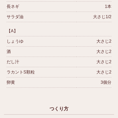
長ネギ
1本
サラダ油
大さじ1/2
【A】
しょうゆ
大さじ2
酒
大さじ2
だし汁
大さじ2
ラカントS顆粒
大さじ2
卵黄
3個分
つくり方