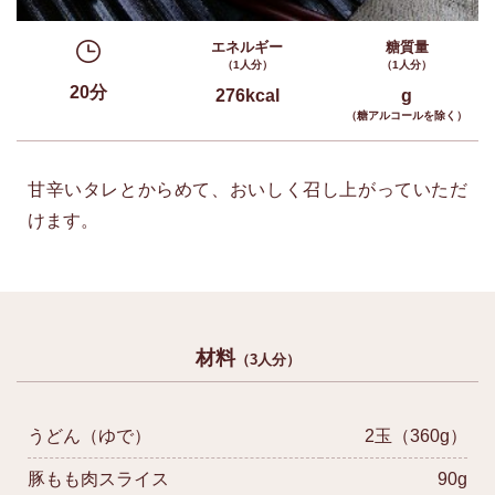
エネルギー
糖質量
（1人分）
（1人分）
20分
276kcal
g
（糖アルコールを除く）
甘辛いタレとからめて、おいしく召し上がっていただ
けます。
材料
（3人分）
うどん（ゆで）
2玉（360g）
豚もも肉スライス
90g