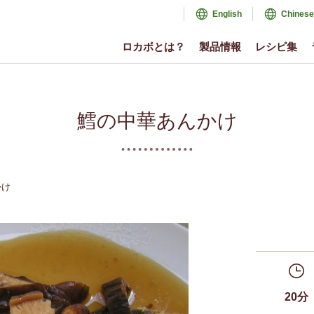
English
Chinese
ロカボとは？
製品情報
レシピ集
鱈の中華あんかけ
かけ
20分