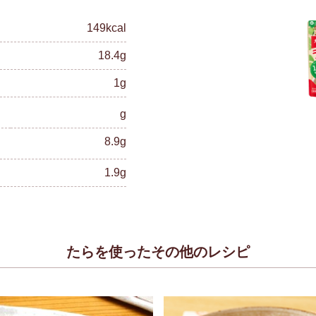
149kcal
18.4g
1g
g
8.9g
1.9g
たらを使ったその他のレシピ