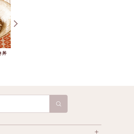
き丼
ねぎとたらのし
白身魚の香味だれ