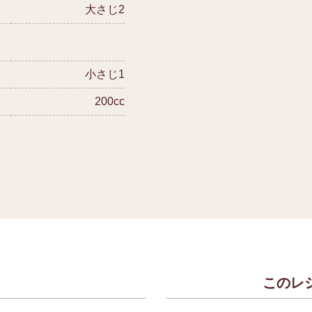
大さじ2
小さじ1
200cc
このレ
）