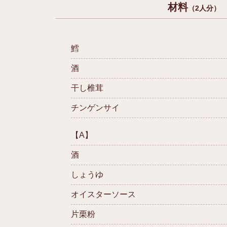
材料
（2人分）
鱈
酒
干し椎茸
チンゲンサイ
【A】
酒
しょうゆ
オイスターソース
片栗粉