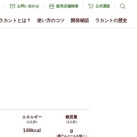
お問い合わせ
販売店舗検索
公式通販
ラカントとは？
使い方のコツ
開発秘話
ラカントの歴史
エネルギー
糖質量
（1人分）
（1人分）
149kcal
g
（糖アルコールを除く）