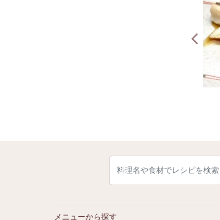
ねぎとたらのしょうが照り焼き丼
の香味だれ
メニューから探す