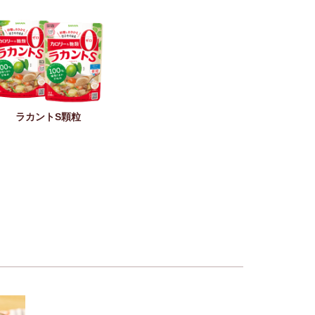
ラカントS顆粒