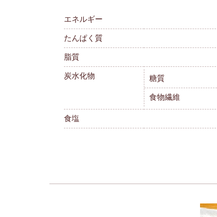
エネルギー
たんぱく質
脂質
炭水化物
糖質
食物繊維
食塩