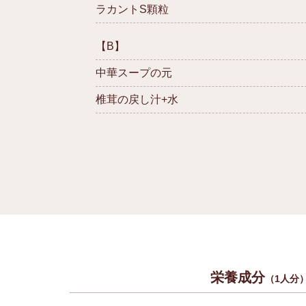
ラカントS顆粒
【B】
中華スープの元
椎茸の戻し汁+水
栄養成分
（1人分