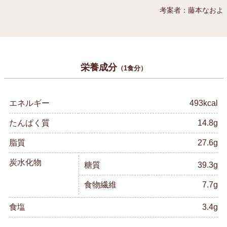
考案者：藤本なおよ
栄養成分
（1食分）
エネルギー
493kcal
たんぱく質
14.8g
脂質
27.6g
炭水化物
糖質
39.3g
食物繊維
7.7g
食塩
3.4g