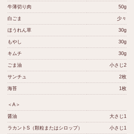
牛薄切り肉
50g
白ごま
少々
ほうれん草
30g
もやし
30g
キムチ
30g
ごま油
小さじ2
サンチュ
2枚
海苔
1枚
＜A＞
醤油
大さじ1
ラカントS（顆粒またはシロップ）
小さじ1